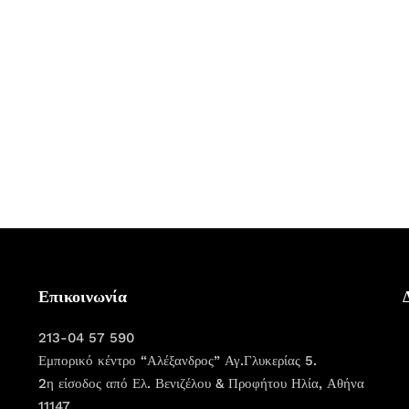
Επικοινωνία
213-04 57 590
Εμπορικό κέντρο “Αλέξανδρος” Αγ.Γλυκερίας 5.
2η είσοδος από Ελ. Βενιζέλου & Προφήτου Ηλία, Αθήνα
11147