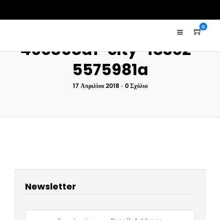
0
46c858a1-city-18302-
5575981a
17 Απριλίου 2018
•
0 Σχόλιο
Newsletter