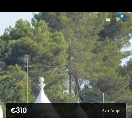
0
€310
Ανα άτομο