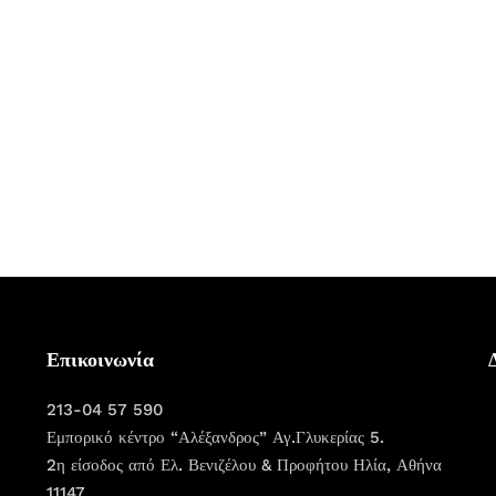
Επικοινωνία
213-04 57 590
Εμπορικό κέντρο “Αλέξανδρος” Αγ.Γλυκερίας 5.
2η είσοδος από Ελ. Βενιζέλου & Προφήτου Ηλία, Αθήνα
11147